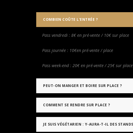
COMBIEN COÛTE L'ENTRÉE ?
Pass vendredi : 8
€ en pré-vente / 10€ sur place
Pass journée : 10€en pré-vente / place
Pass week-end : 20€ en pré-vente / 25€ sur place
PEUT-ON MANGER ET BOIRE SUR PLACE ?
COMMENT SE RENDRE SUR PLACE ?
JE SUIS VÉGÉTARIEN : Y-AURA-T-IL DES STANDS