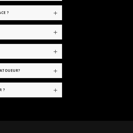
ACE ?
TATOUEUR?
R ?