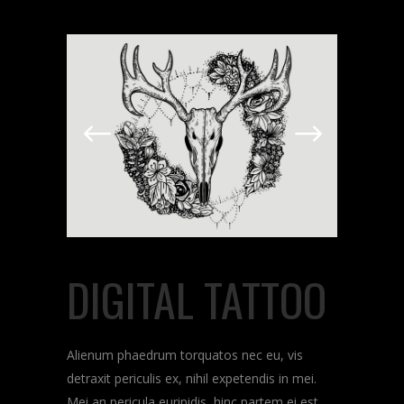
DIGITAL TATTOO
Alienum phaedrum torquatos nec eu, vis
detraxit periculis ex, nihil expetendis in mei.
Mei an pericula euripidis, hinc partem ei est.