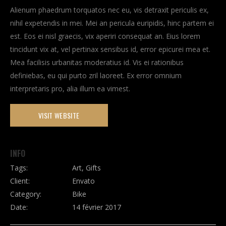
Alienum phaedrum torquatos nec eu, vis detraxit periculis ex,
nihil expetendis in mei. Mei an pericula euripidis, hinc partem ei
est. Eos ei nisl graecis, vix aperiri consequat an. Eius lorem
tincidunt vix at, vel pertinax sensibus id, error epicurei mea et.
Mea facilisis urbanitas moderatius id. Vis ei rationibus
definiebas, eu qui purto zril laoreet. Ex error omnium
interpretaris pro, alia illum ea vimest.
VISIT WEBSITE
INFO
Tags:
Art, Gifts
Client:
Envato
Category:
Bike
Date:
14 février 2017