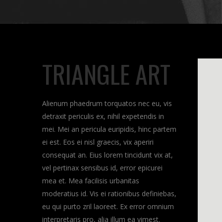
TRIANGLE ART
Alienum phaedrum torquatos nec eu, vis
detraxit periculis ex, nihil expetendis in
mei. Mei an pericula euripidis, hinc partem
ei est. Eos ei nisl graecis, vix aperiri
consequat an. Eius lorem tincidunt vix at,
vel pertinax sensibus id, error epicurei
mea et. Mea facilisis urbanitas
moderatius id. Vis ei rationibus definiebas,
eu qui purto zril laoreet. Ex error omnium
interpretaris pro, alia illum ea vimest.