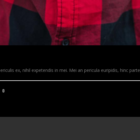
ulis ex, nihil expetendis in mei. Mei an pericula euripidis, hinc partem 
0