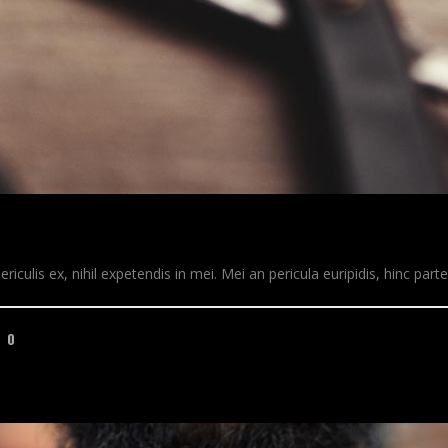
ulis ex, nihil expetendis in mei. Mei an pericula euripidis, hinc partem 
0