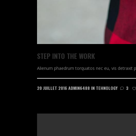
STEP INTO THE WORK
Alienum phaedrum torquatos nec eu, vis detraxit peric
20 JUILLET 2016
ADMIN6488
IN
TEHNOLOGY
3