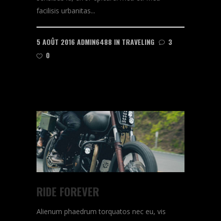
facilisis urbanitas...
5 AOÛT 2016
ADMIN6488
IN
TRAVELING
3
0
READ MORE
RIDE FOREVER
Alienum phaedrum torquatos nec eu, vis