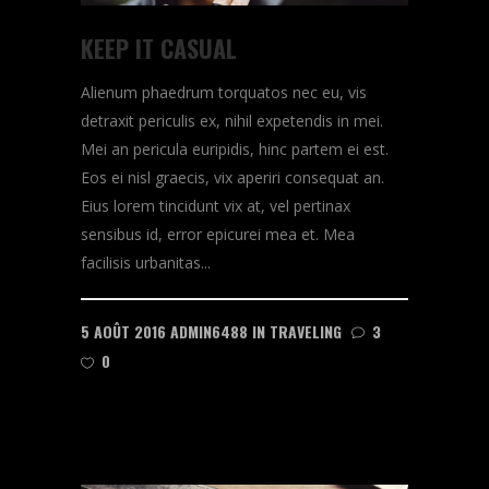
KEEP IT CASUAL
Alienum phaedrum torquatos nec eu, vis
detraxit periculis ex, nihil expetendis in mei.
Mei an pericula euripidis, hinc partem ei est.
Eos ei nisl graecis, vix aperiri consequat an.
Eius lorem tincidunt vix at, vel pertinax
sensibus id, error epicurei mea et. Mea
facilisis urbanitas...
5 AOÛT 2016
ADMIN6488
IN
TRAVELING
3
0
READ MORE