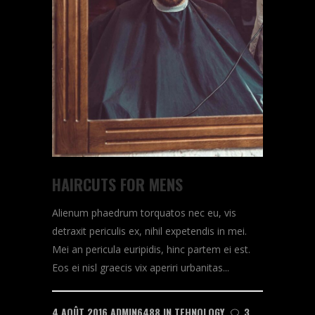
HAIRCUTS FOR MENS
Alienum phaedrum torquatos nec eu, vis
detraxit periculis ex, nihil expetendis in mei.
Mei an pericula euripidis, hinc partem ei est.
Eos ei nisl graecis vix aperiri urbanitas...
4 AOÛT 2016
ADMIN6488
IN
TEHNOLOGY
3