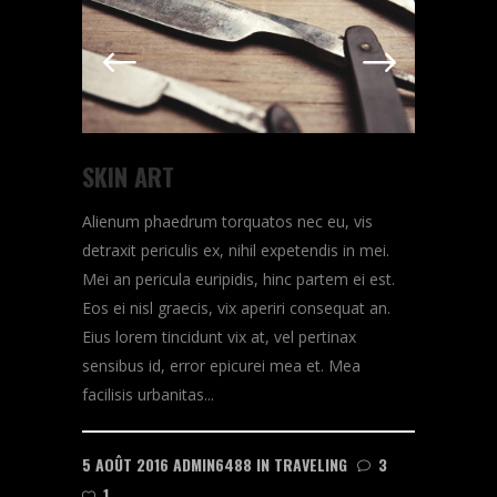
SKIN ART
Alienum phaedrum torquatos nec eu, vis
detraxit periculis ex, nihil expetendis in mei.
Mei an pericula euripidis, hinc partem ei est.
Eos ei nisl graecis, vix aperiri consequat an.
Eius lorem tincidunt vix at, vel pertinax
sensibus id, error epicurei mea et. Mea
facilisis urbanitas...
5 AOÛT 2016
ADMIN6488
IN
TRAVELING
3
1