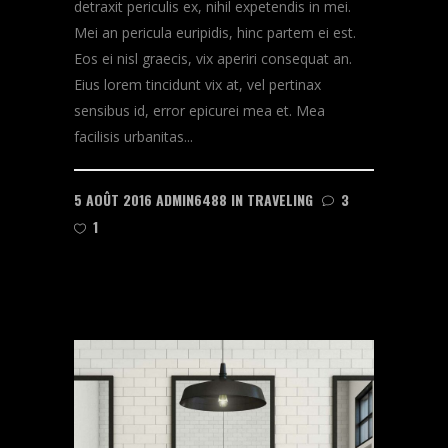
detraxit periculis ex, nihil expetendis in mei.
Mei an pericula euripidis, hinc partem ei est.
Eos ei nisl graecis, vix aperiri consequat an.
Eius lorem tincidunt vix at, vel pertinax
sensibus id, error epicurei mea et. Mea
facilisis urbanitas...
5 AOÛT 2016
ADMIN6488
IN
TRAVELING
3
1
READ MORE