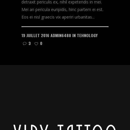
detraxit periculis ex, nihil expetendis in mei.
Mei an pericula euripidis, hinc partem ei est.
Eos ei nisl graecis vix aperiri urbanitas...
19 JUILLET 2016
ADMIN6488
IN
TEHNOLOGY
3
0
READ MORE