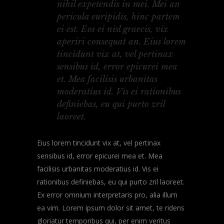
nihil expetendis in mei. Mei an
pericula euripidis, hinc partem
ei est. Eos ei nisl graecis, vix
aperiri consequat an. Eius lorem
tincidunt vix at, vel pertinax
sensibus id, error epicurei mea
et. Mea facilisis urbanitas
moderatius id. Vis ei rationibus
definiebas, eu qui purto zril
laoreet.
Eius lorem tincidunt vix at, vel pertinax
sensibus id, error epicurei mea et. Mea
facilisis urbanitas moderatius id. Vis ei
rationibus definiebas, eu qui purto zril laoreet.
Ex error omnium interpretaris pro, alia illum
ea vim. Lorem ipsum dolor sit amet, te ridens
gloriatur temporibus qui, per enim veritus