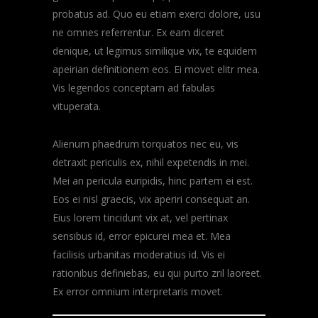
probatus ad. Quo eu etiam exerci dolore, usu
ne omnes referrentur. Ex eam diceret
denique, ut legimus similique vix, te equidem
apeirian definitionem eos. Ei movet elitr mea.
Vis legendos conceptam ad fabulas
vituperata.
Alienum phaedrum torquatos nec eu, vis
detraxit periculis ex, nihil expetendis in mei.
Mei an pericula euripidis, hinc partem ei est.
Eos ei nisl graecis, vix aperiri consequat an.
Eius lorem tincidunt vix at, vel pertinax
sensibus id, error epicurei mea et. Mea
facilisis urbanitas moderatius id. Vis ei
rationibus definiebas, eu qui purto zril laoreet.
Ex error omnium interpretaris movet.