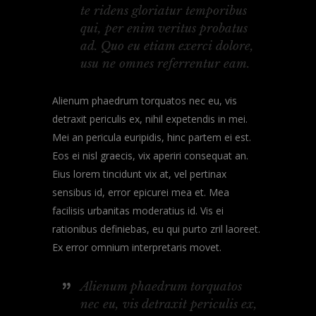
te ridens gloriatur temporibus
qui, per enim veritus probatus
ad. Quo eu etiam exerci dolore,
usu ne omnes referrentur eam.
Alienum phaedrum torquatos nec eu, vis
detraxit periculis ex, nihil expetendis in mei.
Mei an pericula euripidis, hinc partem ei est.
Eos ei nisl graecis, vix aperiri consequat an.
Eius lorem tincidunt vix at, vel pertinax
sensibus id, error epicurei mea et. Mea
facilisis urbanitas moderatius id. Vis ei
rationibus definiebas, eu qui purto zril laoreet.
Ex error omnium interpretaris movet.
Alienum phaedrum torquatos
nec eu, vis detraxit periculis ex,