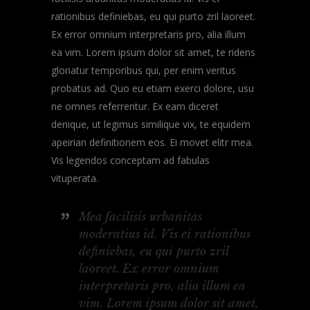
rationibus definiebas, eu qui purto zril laoreet.
Ex error omnium interpretaris pro, alia illum
ea vim. Lorem ipsum dolor sit amet, te ridens
gloriatur temporibus qui, per enim veritus
probatus ad. Quo eu etiam exerci dolore, usu
ne omnes referrentur. Ex eam diceret
denique, ut legimus similique vix, te equidem
apeirian definitionem eos. Ei movet elitr mea.
Vis legendos conceptam ad fabulas
vituperata.
Mea facilisis urbanitas
moderatius id. Vis ei rationibus
definiebas, eu qui purto zril
laoreet. Ex error omnium
interpretaris pro, alia illum ea
vim. Lorem ipsum dolor sit amet,