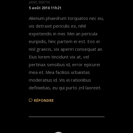
JANE SMITH
5 août 2016 11h21
Alienum phaedrum torquatos nec eu,
vis detraxit periculis ex, nihil
expetendis in mei. Mei an pericula
euripidis, hinc partem ei est. Eos ei
nisl graecis, vix aperiri consequat an.
Eius lorem tincidunt vix at, vel
pertinax sensibus id, error epicurei
mea et. Mea facilisis urbanitas
moderatius id. Vis ei rationibus
definiebas, eu qui purto zril laoreet.
RÉPONDRE